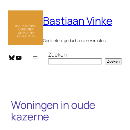
Ga
naar
Bastiaan Vinke
de
inhoud
Gedichten, gedachten en verhalen
Zoeken
Bluesky
YouTube
Zoeken
Woningen in oude
kazerne