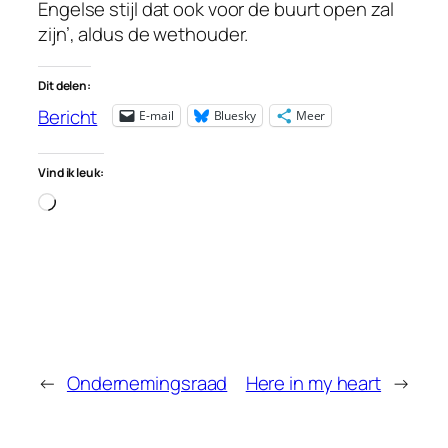
Engelse stijl dat ook voor de buurt open zal
zijn’, aldus de wethouder.
Dit delen:
Bericht
E-mail
Bluesky
Meer
Vind ik leuk:
Aan
het
laden…
←
Ondernemingsraad
Here in my heart
→